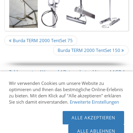
Burda TERM 2000 TentSet 75
Burda TERM 2000 TentSet 150
Zahlungsarten
/
Versand
/
Datenschutzerklärung
/
AGB
/
Widerrufsrecht
/
Impresseum
/
Sitemap
/
Kontakt
/
Cookie
Wir verwenden Cookies um unsere Website zu
Kontrolle
optimieren und Ihnen das bestmögliche Online-Erlebnis
zu bieten. Mit dem Klick auf "Alle akzeptieren" erklären
* gilt für Lieferungen innerhalb Deutschlands, Lieferzeiten
Sie sich damit einverstanden.
Erweiterte Einstellungen
für andere Länder entnehmen Sie bitte der Schaltfläche mit
den Versandinformationen
ALLE AKZEPTIEREN
ALLE ABLEHNEN